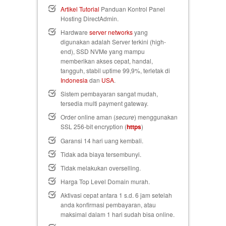
Artikel Tutorial
Panduan Kontrol Panel
Hosting DirectAdmin.
Hardware
server networks
yang
digunakan adalah Server terkini (high-
end), SSD NVMe yang mampu
memberikan akses cepat, handal,
tangguh, stabil uptime 99,9%, terletak di
Indonesia
dan
USA
.
Sistem pembayaran sangat mudah,
tersedia multi payment gateway.
Order online aman (
secure
) menggunakan
SSL 256-bit encryption (
https
)
Garansi 14 hari uang kembali
.
Tidak ada biaya tersembunyi.
Tidak melakukan overselling.
Harga Top Level Domain murah.
Aktivasi cepat antara 1 s.d. 6 jam setelah
anda konfirmasi pembayaran, atau
maksimal dalam 1 hari sudah bisa online.