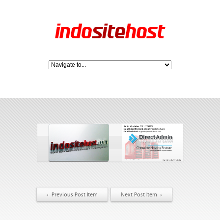
Previous Post Item
Next Post Item