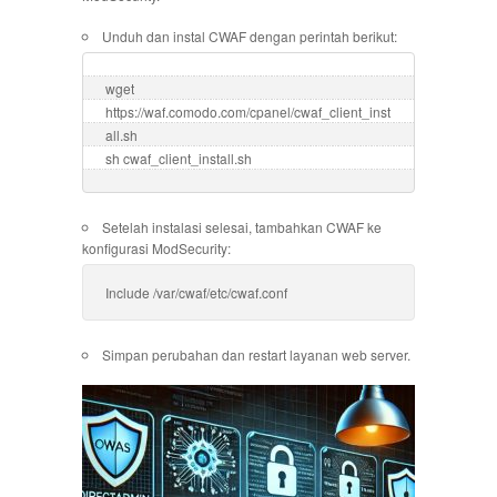
Unduh dan instal CWAF dengan perintah berikut:
wget 
https://waf.comodo.com/cpanel/cwaf_client_inst
all.sh

sh cwaf_client_install.sh
Setelah instalasi selesai, tambahkan CWAF ke
konfigurasi ModSecurity:
Include /var/cwaf/etc/cwaf.conf
Simpan perubahan dan restart layanan web server.