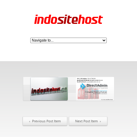
Previous Post Item
Next Post Item