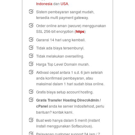
Indonesia
dan
USA
.
Sistem pembayaran sangat mudah,
tersedia multi payment gateway.
Order online aman (
secure
) menggunakan
SSL 256-bit encryption (
https
)
Garansi 14 hari uang kembali
.
Tidak ada biaya tersembunyi.
Tidak melakukan overselling.
Harga Top Level Domain murah.
Aktivasi cepat antara 1 s.d. 6 jam setelah
anda konfirmasi pembayaran, atau
maksimal dalam 1 hari sudah bisa online.
Gratis biaya setup
account hosting.
Gratis Transfer Hosting DirectAdmin /
cPanel
anda ke server indositehost, perlu
bantuan? kontak kami.
Buat web hanya dalam 5 menit (instant
install menggunakan Softaculous).
Pelayanan customer support 24 jam / 7