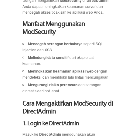
Dengan mengaktifkan
ModSecurity
di
DirectAdmin
,
Anda dapat meningkatkan keamanan server dan
mencegah akses tidak sah ke aplikasi web Anda.
Manfaat Menggunakan
ModSecurity
Mencegah serangan berbahaya
seperti SQL
injection dan XSS.
Melindungi data sensitif
dari eksploitasi
keamanan.
Meningkatkan keamanan aplikasi web
dengan
mendeteksi dan memblokir lalu lintas mencurigakan.
Mengurangi risiko peretasan
dan serangan
otomatis dari bot jahat.
Cara Mengaktifkan ModSecurity di
DirectAdmin
1. Login ke DirectAdmin
Masuk ke
DirectAdmin
menggunakan akun