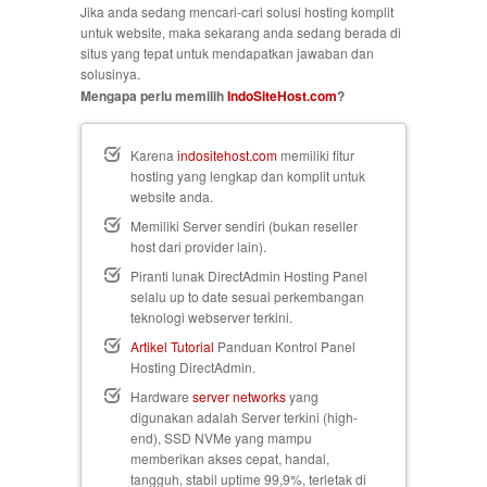
Jika anda sedang mencari-cari solusi hosting komplit
untuk website, maka sekarang anda sedang berada di
situs yang tepat untuk mendapatkan jawaban dan
solusinya.
Mengapa perlu memilih
IndoSiteHost.com
?
Karena
indositehost.com
memiliki fitur
hosting yang lengkap dan komplit untuk
website anda.
Memiliki Server sendiri (bukan reseller
host dari provider lain).
Piranti lunak DirectAdmin Hosting Panel
selalu up to date sesuai perkembangan
teknologi webserver terkini.
Artikel Tutorial
Panduan Kontrol Panel
Hosting DirectAdmin.
Hardware
server networks
yang
digunakan adalah Server terkini (high-
end), SSD NVMe yang mampu
memberikan akses cepat, handal,
tangguh, stabil uptime 99,9%, terletak di