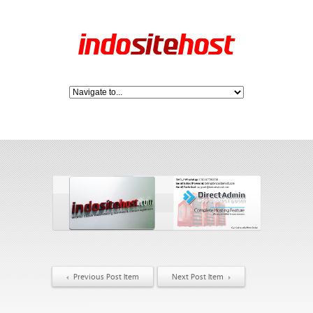
Previous Post Item
Next Post Item