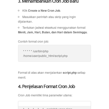
3. Menambahkan Cron Job Baru
Klik
Create a New Cron Job
.
Masukkan perintah atau skrip yang ingin
dijalankan.
Tentukan jadwal eksekusi menggunakan format
Menit, Jam, Hari, Bulan, dan Hari dalam Seminggu
.
Contoh format cron job:
* * * * * /usr/bin/php
/home/user/public_html/script.php
Format di atas akan menjalankan
script.php
setiap
menit.
4. Penjelasan Format Cron Job
Cron Job memiliki lima parameter utama:
*     *     *     *     *    perintah yang akan 