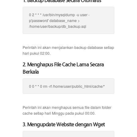
0 2 * * * /usr/bin/mysqldump -u user -
p'password' database_name >
/home/user/backup/db_backup.sql
Perintah ini akan menjalankan backup database setiap
hari pukul 02:00.
2. Menghapus File Cache Lama Secara
Berkala
0 0 * * 0 rm -rf /home/user/public_html/cache/*
Perintah ini akan menghapus semua file dalam folder
cache setiap hari Minggu pada pukul 00:00.
3. Mengupdate Website dengan Wget