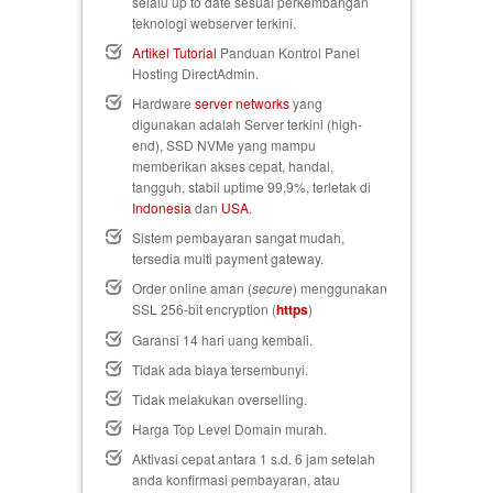
selalu up to date sesuai perkembangan
teknologi webserver terkini.
Artikel Tutorial
Panduan Kontrol Panel
Hosting DirectAdmin.
Hardware
server networks
yang
digunakan adalah Server terkini (high-
end), SSD NVMe yang mampu
memberikan akses cepat, handal,
tangguh, stabil uptime 99,9%, terletak di
Indonesia
dan
USA
.
Sistem pembayaran sangat mudah,
tersedia multi payment gateway.
Order online aman (
secure
) menggunakan
SSL 256-bit encryption (
https
)
Garansi 14 hari uang kembali
.
Tidak ada biaya tersembunyi.
Tidak melakukan overselling.
Harga Top Level Domain murah.
Aktivasi cepat antara 1 s.d. 6 jam setelah
anda konfirmasi pembayaran, atau