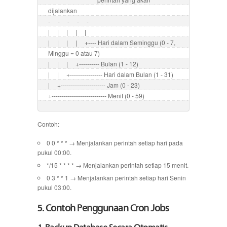
dijalankan

-     -     -     -     -

|     |     |     |     |

|     |     |     |     +---- Hari dalam Seminggu (0 - 7, 
Minggu = 0 atau 7)

|     |     |     +---------- Bulan (1 - 12)

|     |     +---------------- Hari dalam Bulan (1 - 31)

|     +---------------------- Jam (0 - 23)

+--------------------------- Menit (0 - 59)
Contoh:
0 0 * * * → Menjalankan perintah setiap hari pada
pukul 00:00.
*/15 * * * * → Menjalankan perintah setiap 15 menit.
0 3 * * 1 → Menjalankan perintah setiap hari Senin
pukul 03:00.
5. Contoh Penggunaan Cron Jobs
1. Backup Database Secara Otomatis