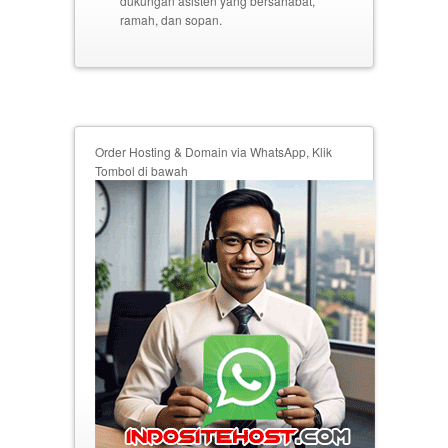
dukungan asisten yang bersahabat,
ramah, dan sopan.
Order Hosting & Domain via WhatsApp, Klik
Tombol di bawah