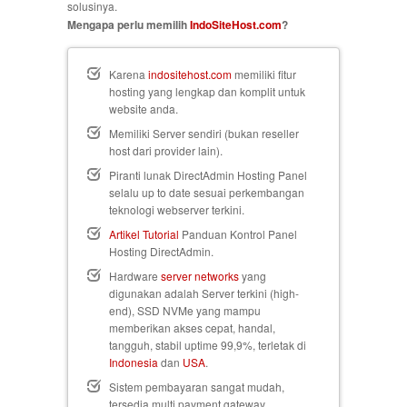
solusinya.
Mengapa perlu memilih
IndoSiteHost.com
?
Karena
indositehost.com
memiliki fitur
hosting yang lengkap dan komplit untuk
website anda.
Memiliki Server sendiri (bukan reseller
host dari provider lain).
Piranti lunak DirectAdmin Hosting Panel
selalu up to date sesuai perkembangan
teknologi webserver terkini.
Artikel Tutorial
Panduan Kontrol Panel
Hosting DirectAdmin.
Hardware
server networks
yang
digunakan adalah Server terkini (high-
end), SSD NVMe yang mampu
memberikan akses cepat, handal,
tangguh, stabil uptime 99,9%, terletak di
Indonesia
dan
USA
.
Sistem pembayaran sangat mudah,
tersedia multi payment gateway.