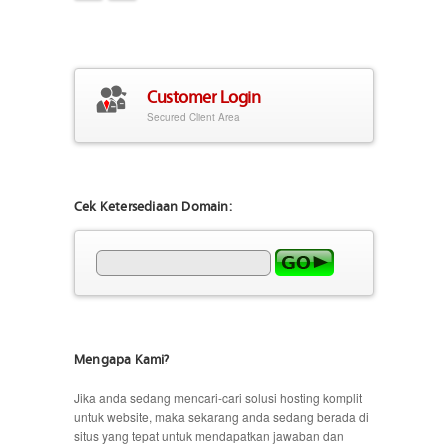
Customer Login
Secured Client Area
Cek Ketersediaan Domain:
Mengapa Kami?
Jika anda sedang mencari-cari solusi hosting komplit
untuk website, maka sekarang anda sedang berada di
situs yang tepat untuk mendapatkan jawaban dan