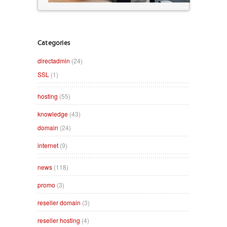
Categories
directadmin
(24)
SSL
(1)
hosting
(55)
knowledge
(43)
domain
(24)
internet
(9)
news
(118)
promo
(3)
reseller domain
(3)
reseller hosting
(4)