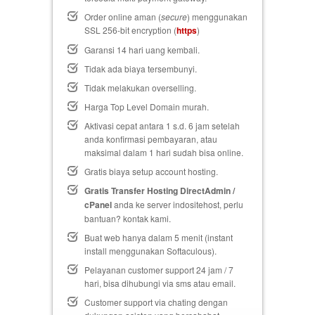
Order online aman (
secure
) menggunakan
SSL 256-bit encryption (
https
)
Garansi 14 hari uang kembali
.
Tidak ada biaya tersembunyi.
Tidak melakukan overselling.
Harga Top Level Domain murah.
Aktivasi cepat antara 1 s.d. 6 jam setelah
anda konfirmasi pembayaran, atau
maksimal dalam 1 hari sudah bisa online.
Gratis biaya setup
account hosting.
Gratis Transfer Hosting DirectAdmin /
cPanel
anda ke server indositehost, perlu
bantuan? kontak kami.
Buat web hanya dalam 5 menit (instant
install menggunakan Softaculous).
Pelayanan customer support 24 jam / 7
hari, bisa dihubungi via sms atau email.
Customer support via chating dengan