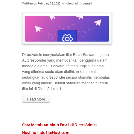
Written on February 28, 2025
//
directadmin
,
email
DirectAdmin menyediakan fitur Email Forwarding dan
Autoresponder yang memudahkan pengguna dalam
mengelola email. Forwarding memungkinkan email
yang diterima suatu akun dialihkan ke alamat lain,
sedangkan autoresponder secara otomatis membalas
email yang masuk. Berikut panduan mengatur kedua
fitur ini di DirectAdmin. 1....
Read More
Cara Membuat Akun Email di DirectAdmin
Hosting IndoSiteHost.com