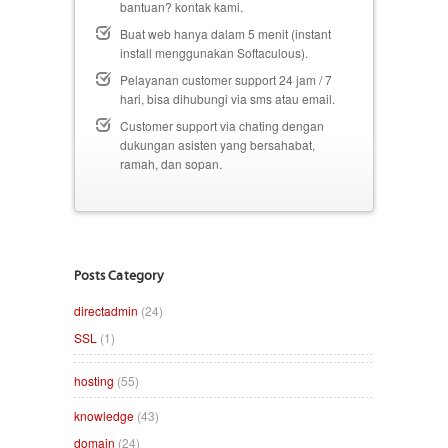
bantuan? kontak kami.
Buat web hanya dalam 5 menit (instant
install menggunakan Softaculous).
Pelayanan customer support 24 jam / 7
hari, bisa dihubungi via sms atau email.
Customer support via chating dengan
dukungan asisten yang bersahabat,
ramah, dan sopan.
Posts Category
directadmin
(24)
SSL
(1)
hosting
(55)
knowledge
(43)
domain
(24)