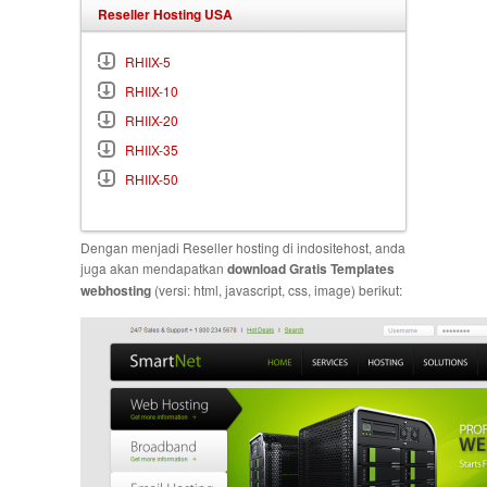
Reseller Hosting USA
RHIIX-5
RHIIX-10
RHIIX-20
RHIIX-35
RHIIX-50
Dengan menjadi Reseller hosting di indositehost, anda
juga akan mendapatkan
download Gratis Templates
webhosting
(versi: html, javascript, css, image) berikut: