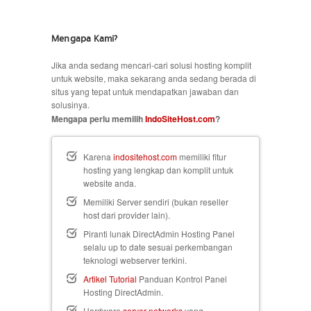
Mengapa Kami?
Jika anda sedang mencari-cari solusi hosting komplit
untuk website, maka sekarang anda sedang berada di
situs yang tepat untuk mendapatkan jawaban dan
solusinya.
Mengapa perlu memilih
IndoSiteHost.com
?
Karena
indositehost.com
memiliki fitur
hosting yang lengkap dan komplit untuk
website anda.
Memiliki Server sendiri (bukan reseller
host dari provider lain).
Piranti lunak DirectAdmin Hosting Panel
selalu up to date sesuai perkembangan
teknologi webserver terkini.
Artikel Tutorial
Panduan Kontrol Panel
Hosting DirectAdmin.
Hardware
server networks
yang