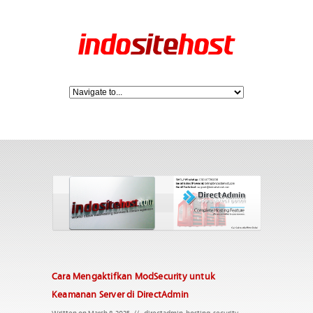
Cara Mengaktifkan ModSecurity untuk
Keamanan Server di DirectAdmin
Written on March 8, 2025
//
directadmin
,
hosting
,
security