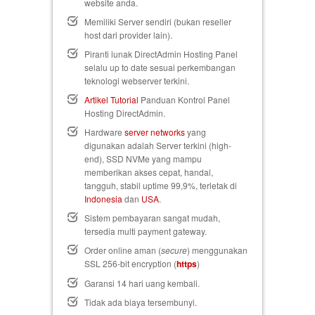
website anda.
Memiliki Server sendiri (bukan reseller
host dari provider lain).
Piranti lunak DirectAdmin Hosting Panel
selalu up to date sesuai perkembangan
teknologi webserver terkini.
Artikel Tutorial
Panduan Kontrol Panel
Hosting DirectAdmin.
Hardware
server networks
yang
digunakan adalah Server terkini (high-
end), SSD NVMe yang mampu
memberikan akses cepat, handal,
tangguh, stabil uptime 99,9%, terletak di
Indonesia
dan
USA
.
Sistem pembayaran sangat mudah,
tersedia multi payment gateway.
Order online aman (
secure
) menggunakan
SSL 256-bit encryption (
https
)
Garansi 14 hari uang kembali
.
Tidak ada biaya tersembunyi.