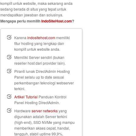
komplit untuk website, maka sekarang anda
sedang berada di situs yang tepat untuk
mendapatkan jawaban dan solusinya.
Mengapa perlu memilih
IndoSiteHost.com
?
Karena
indositehost.com
memiliki
fitur hosting yang lengkap dan
komplit untuk website anda.
Memiliki Server sendiri (bukan
reseller host dari provider lain).
Piranti lunak DirectAdmin Hosting
Panel selalu up to date sesuai
perkembangan teknologi webserver
terkini.
Artikel Tutorial
Panduan Kontrol
Panel Hosting DirectAdmin.
Hardware
server networks
yang
digunakan adalah Server terkini
(high-end), SSD NVMe yang mampu
memberikan akses cepat, handal,
tangguh, stabil uptime 99,9%,