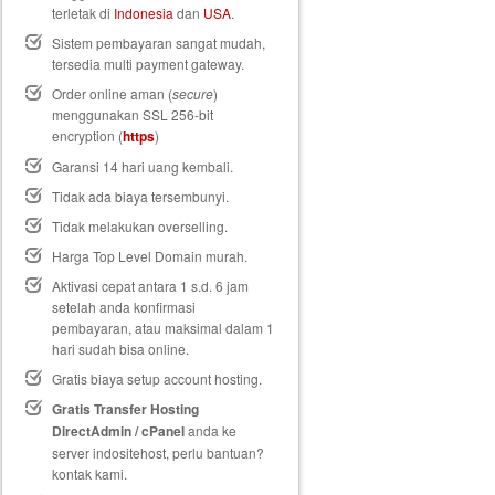
terletak di
Indonesia
dan
USA
.
Sistem pembayaran sangat mudah,
tersedia multi payment gateway.
Order online aman (
secure
)
menggunakan SSL 256-bit
encryption (
https
)
Garansi 14 hari uang kembali
.
Tidak ada biaya tersembunyi.
Tidak melakukan overselling.
Harga Top Level Domain murah.
Aktivasi cepat antara 1 s.d. 6 jam
setelah anda konfirmasi
pembayaran, atau maksimal dalam 1
hari sudah bisa online.
Gratis biaya setup
account hosting.
Gratis Transfer Hosting
DirectAdmin / cPanel
anda ke
server indositehost, perlu bantuan?
kontak kami.