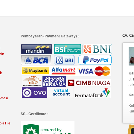
CV. Ca
Pembayaran (Payment Gateway) :
k
min
uk
Kan
Jl.
Jak
Ka
omasi
Kel
Ka
SSL Certificate :
la File