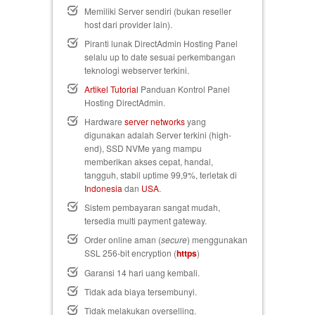
Memiliki Server sendiri (bukan reseller
host dari provider lain).
Piranti lunak DirectAdmin Hosting Panel
selalu up to date sesuai perkembangan
teknologi webserver terkini.
Artikel Tutorial
Panduan Kontrol Panel
Hosting DirectAdmin.
Hardware
server networks
yang
digunakan adalah Server terkini (high-
end), SSD NVMe yang mampu
memberikan akses cepat, handal,
tangguh, stabil uptime 99,9%, terletak di
Indonesia
dan
USA
.
Sistem pembayaran sangat mudah,
tersedia multi payment gateway.
Order online aman (
secure
) menggunakan
SSL 256-bit encryption (
https
)
Garansi 14 hari uang kembali
.
Tidak ada biaya tersembunyi.
Tidak melakukan overselling.