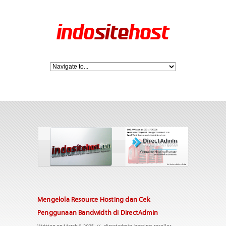
Mengelola Resource Hosting dan Cek
Penggunaan Bandwidth di DirectAdmin
Written on March 9, 2025
//
directadmin
,
hosting
,
reseller