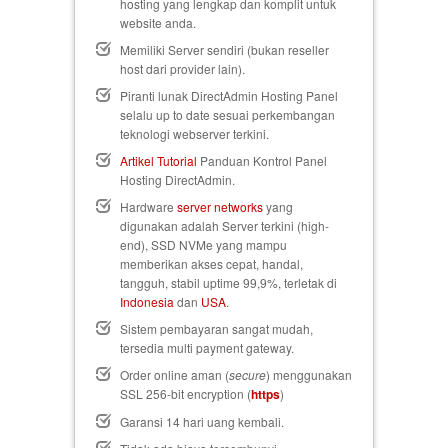
hosting yang lengkap dan komplit untuk
website anda.
Memiliki Server sendiri (bukan reseller
host dari provider lain).
Piranti lunak DirectAdmin Hosting Panel
selalu up to date sesuai perkembangan
teknologi webserver terkini.
Artikel Tutorial
Panduan Kontrol Panel
Hosting DirectAdmin.
Hardware
server networks
yang
digunakan adalah Server terkini (high-
end), SSD NVMe yang mampu
memberikan akses cepat, handal,
tangguh, stabil uptime 99,9%, terletak di
Indonesia
dan
USA
.
Sistem pembayaran sangat mudah,
tersedia multi payment gateway.
Order online aman (
secure
) menggunakan
SSL 256-bit encryption (
https
)
Garansi 14 hari uang kembali
.