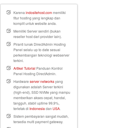
Karena
indositehost.com
memiliki
fitur hosting yang lengkap dan
komplit untuk website anda.
Memiliki Server sendiri (bukan
reseller host dari provider lain).
Piranti lunak DirectAdmin Hosting
Panel selalu up to date sesuai
perkembangan teknologi webserver
terkini.
Artikel Tutorial
Panduan Kontrol
Panel Hosting DirectAdmin.
Hardware
server networks
yang
digunakan adalah Server terkini
(high-end), SSD NVMe yang mampu
memberikan akses cepat, handal,
tangguh, stabil uptime 99,9%,
terletak di
Indonesia
dan
USA
.
Sistem pembayaran sangat mudah,
tersedia multi payment gateway.