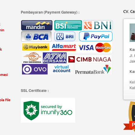
CV. Ca
Pembayaran (Payment Gateway) :
k
min
uk
Kan
Jl.
Jak
Ka
omasi
Kel
Ka
SSL Certificate :
la File