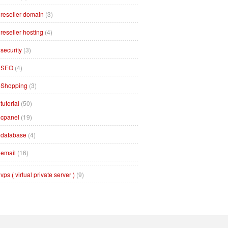
reseller domain
(3)
reseller hosting
(4)
security
(3)
SEO
(4)
Shopping
(3)
tutorial
(50)
cpanel
(19)
database
(4)
email
(16)
vps ( virtual private server )
(9)