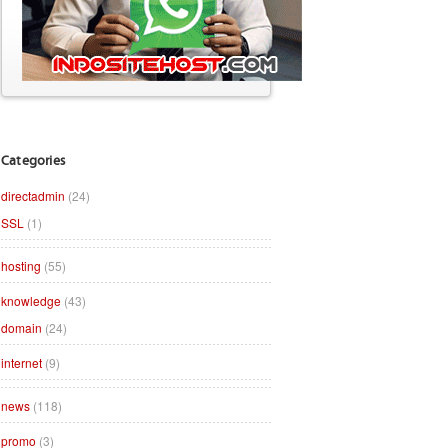
Categories
directadmin
(24)
SSL
(1)
hosting
(55)
knowledge
(43)
domain
(24)
internet
(9)
news
(118)
promo
(3)