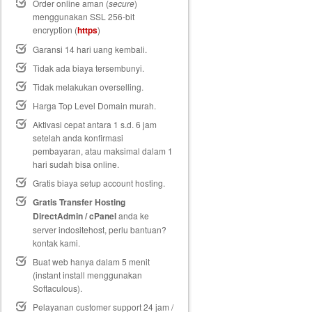
Order online aman (
secure
)
menggunakan SSL 256-bit
encryption (
https
)
Garansi 14 hari uang kembali
.
Tidak ada biaya tersembunyi.
Tidak melakukan overselling.
Harga Top Level Domain murah.
Aktivasi cepat antara 1 s.d. 6 jam
setelah anda konfirmasi
pembayaran, atau maksimal dalam 1
hari sudah bisa online.
Gratis biaya setup
account hosting.
Gratis Transfer Hosting
DirectAdmin / cPanel
anda ke
server indositehost, perlu bantuan?
kontak kami.
Buat web hanya dalam 5 menit
(instant install menggunakan
Softaculous).
Pelayanan customer support 24 jam /