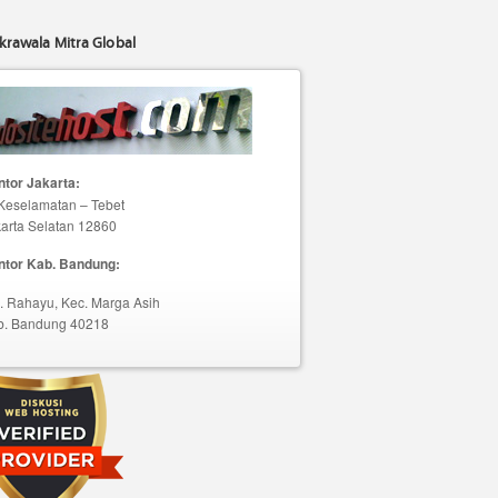
krawala Mitra Global
tor Jakarta:
 Keselamatan – Tebet
arta Selatan 12860
ntor Kab. Bandung:
. Rahayu, Kec. Marga Asih
b. Bandung 40218