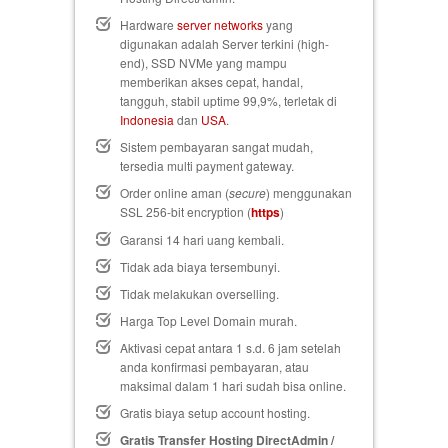
Hardware
server networks
yang
digunakan adalah Server terkini (high-
end), SSD NVMe yang mampu
memberikan akses cepat, handal,
tangguh, stabil uptime 99,9%, terletak di
Indonesia
dan
USA
.
Sistem pembayaran sangat mudah,
tersedia multi payment gateway.
Order online aman (
secure
) menggunakan
SSL 256-bit encryption (
https
)
Garansi 14 hari uang kembali
.
Tidak ada biaya tersembunyi.
Tidak melakukan overselling.
Harga Top Level Domain murah.
Aktivasi cepat antara 1 s.d. 6 jam setelah
anda konfirmasi pembayaran, atau
maksimal dalam 1 hari sudah bisa online.
Gratis biaya setup
account hosting.
Gratis Transfer Hosting DirectAdmin /