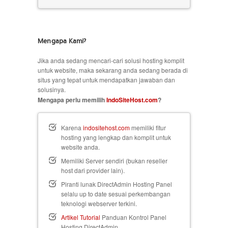
Mengapa Kami?
Jika anda sedang mencari-cari solusi hosting komplit
untuk website, maka sekarang anda sedang berada di
situs yang tepat untuk mendapatkan jawaban dan
solusinya.
Mengapa perlu memilih
IndoSiteHost.com
?
Karena
indositehost.com
memiliki fitur
hosting yang lengkap dan komplit untuk
website anda.
Memiliki Server sendiri (bukan reseller
host dari provider lain).
Piranti lunak DirectAdmin Hosting Panel
selalu up to date sesuai perkembangan
teknologi webserver terkini.
Artikel Tutorial
Panduan Kontrol Panel
Hosting DirectAdmin.