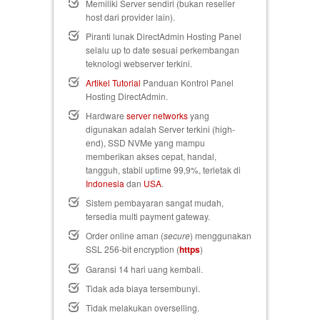
Memiliki Server sendiri (bukan reseller
host dari provider lain).
Piranti lunak DirectAdmin Hosting Panel
selalu up to date sesuai perkembangan
teknologi webserver terkini.
Artikel Tutorial
Panduan Kontrol Panel
Hosting DirectAdmin.
Hardware
server networks
yang
digunakan adalah Server terkini (high-
end), SSD NVMe yang mampu
memberikan akses cepat, handal,
tangguh, stabil uptime 99,9%, terletak di
Indonesia
dan
USA
.
Sistem pembayaran sangat mudah,
tersedia multi payment gateway.
Order online aman (
secure
) menggunakan
SSL 256-bit encryption (
https
)
Garansi 14 hari uang kembali
.
Tidak ada biaya tersembunyi.
Tidak melakukan overselling.