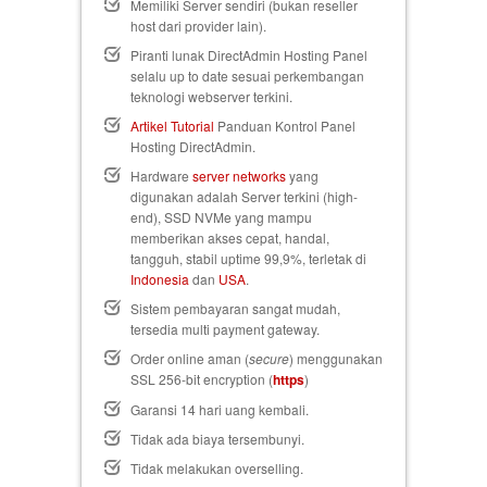
Memiliki Server sendiri (bukan reseller
host dari provider lain).
Piranti lunak DirectAdmin Hosting Panel
selalu up to date sesuai perkembangan
teknologi webserver terkini.
Artikel Tutorial
Panduan Kontrol Panel
Hosting DirectAdmin.
Hardware
server networks
yang
digunakan adalah Server terkini (high-
end), SSD NVMe yang mampu
memberikan akses cepat, handal,
tangguh, stabil uptime 99,9%, terletak di
Indonesia
dan
USA
.
Sistem pembayaran sangat mudah,
tersedia multi payment gateway.
Order online aman (
secure
) menggunakan
SSL 256-bit encryption (
https
)
Garansi 14 hari uang kembali
.
Tidak ada biaya tersembunyi.
Tidak melakukan overselling.