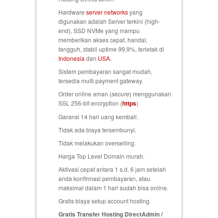
Hardware
server networks
yang
digunakan adalah Server terkini (high-
end), SSD NVMe yang mampu
memberikan akses cepat, handal,
tangguh, stabil uptime 99,9%, terletak di
Indonesia
dan
USA
.
Sistem pembayaran sangat mudah,
tersedia multi payment gateway.
Order online aman (
secure
) menggunakan
SSL 256-bit encryption (
https
)
Garansi 14 hari uang kembali
.
Tidak ada biaya tersembunyi.
Tidak melakukan overselling.
Harga Top Level Domain murah.
Aktivasi cepat antara 1 s.d. 6 jam setelah
anda konfirmasi pembayaran, atau
maksimal dalam 1 hari sudah bisa online.
Gratis biaya setup
account hosting.
Gratis Transfer Hosting DirectAdmin /