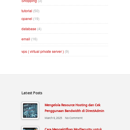
Shopping
(3)
tutorial
(50)
cpanel
(19)
database
(4)
email
(16)
vps ( virtual private server )
(9)
Latest Posts
Mengelola Resource Hosting dan Cek
Penggunaan Bandwidth di DirectAdmin
March 9, 2025
No Comment
Cara Mengaktifkan ModSecurity untuk