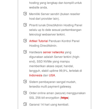
hosting yang lengkap dan komplit untuk
website anda.
Memiliki Server sendiri (bukan reseller
host dari provider lain).
Piranti lunak DirectAdmin Hosting Panel
selalu up to date sesuai perkembangan
teknologi webserver terkini.
Artikel Tutorial
Panduan Kontrol Panel
Hosting DirectAdmin.
Hardware
server networks
yang
digunakan adalah Server terkini (high-
end), SSD NVMe yang mampu
memberikan akses cepat, handal,
tangguh, stabil uptime 99,9%, terletak di
Indonesia
dan
USA
.
Sistem pembayaran sangat mudah,
tersedia multi payment gateway.
Order online aman (
secure
) menggunakan
SSL 256-bit encryption (
https
)
Garansi 14 hari uang kembali
.