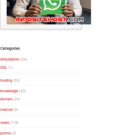
Categories
directadmin
(24)
SSL
(1)
hosting
(55)
knowledge
(43)
domain
(24)
internet
(9)
news
(118)
promo
(3)