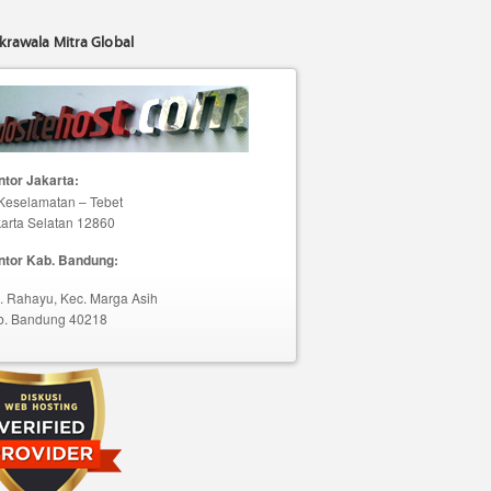
krawala Mitra Global
tor Jakarta:
 Keselamatan – Tebet
arta Selatan 12860
ntor Kab. Bandung:
. Rahayu, Kec. Marga Asih
b. Bandung 40218