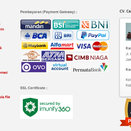
CV. Ca
Pembayaran (Payment Gateway) :
k
min
uk
Kan
Jl.
Jak
Ka
omasi
Kel
Ka
SSL Certificate :
la File