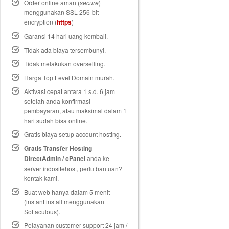
Order online aman (
secure
)
menggunakan SSL 256-bit
encryption (
https
)
Garansi 14 hari uang kembali
.
Tidak ada biaya tersembunyi.
Tidak melakukan overselling.
Harga Top Level Domain murah.
Aktivasi cepat antara 1 s.d. 6 jam
setelah anda konfirmasi
pembayaran, atau maksimal dalam 1
hari sudah bisa online.
Gratis biaya setup
account hosting.
Gratis Transfer Hosting
DirectAdmin / cPanel
anda ke
server indositehost, perlu bantuan?
kontak kami.
Buat web hanya dalam 5 menit
(instant install menggunakan
Softaculous).
Pelayanan customer support 24 jam /