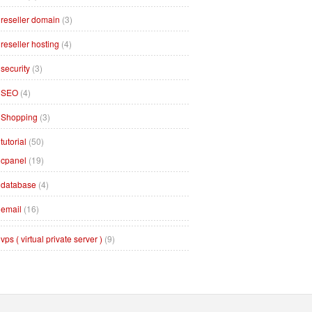
reseller domain
(3)
reseller hosting
(4)
security
(3)
SEO
(4)
Shopping
(3)
tutorial
(50)
cpanel
(19)
database
(4)
email
(16)
vps ( virtual private server )
(9)