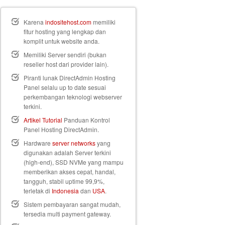
Karena
indositehost.com
memiliki
fitur hosting yang lengkap dan
komplit untuk website anda.
Memiliki Server sendiri (bukan
reseller host dari provider lain).
Piranti lunak DirectAdmin Hosting
Panel selalu up to date sesuai
perkembangan teknologi webserver
terkini.
Artikel Tutorial
Panduan Kontrol
Panel Hosting DirectAdmin.
Hardware
server networks
yang
digunakan adalah Server terkini
(high-end), SSD NVMe yang mampu
memberikan akses cepat, handal,
tangguh, stabil uptime 99,9%,
terletak di
Indonesia
dan
USA
.
Sistem pembayaran sangat mudah,
tersedia multi payment gateway.