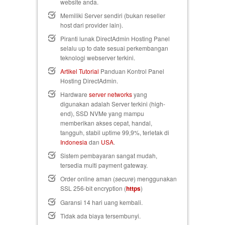
website anda.
Memiliki Server sendiri (bukan reseller
host dari provider lain).
Piranti lunak DirectAdmin Hosting Panel
selalu up to date sesuai perkembangan
teknologi webserver terkini.
Artikel Tutorial
Panduan Kontrol Panel
Hosting DirectAdmin.
Hardware
server networks
yang
digunakan adalah Server terkini (high-
end), SSD NVMe yang mampu
memberikan akses cepat, handal,
tangguh, stabil uptime 99,9%, terletak di
Indonesia
dan
USA
.
Sistem pembayaran sangat mudah,
tersedia multi payment gateway.
Order online aman (
secure
) menggunakan
SSL 256-bit encryption (
https
)
Garansi 14 hari uang kembali
.
Tidak ada biaya tersembunyi.