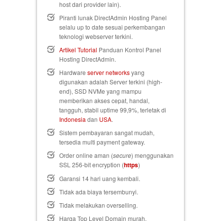
host dari provider lain).
Piranti lunak DirectAdmin Hosting Panel
selalu up to date sesuai perkembangan
teknologi webserver terkini.
Artikel Tutorial
Panduan Kontrol Panel
Hosting DirectAdmin.
Hardware
server networks
yang
digunakan adalah Server terkini (high-
end), SSD NVMe yang mampu
memberikan akses cepat, handal,
tangguh, stabil uptime 99,9%, terletak di
Indonesia
dan
USA
.
Sistem pembayaran sangat mudah,
tersedia multi payment gateway.
Order online aman (
secure
) menggunakan
SSL 256-bit encryption (
https
)
Garansi 14 hari uang kembali
.
Tidak ada biaya tersembunyi.
Tidak melakukan overselling.
Harga Top Level Domain murah.