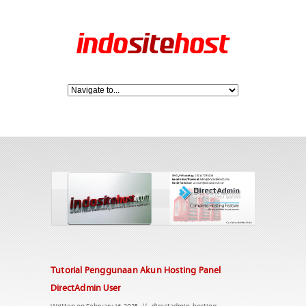
Tutorial Penggunaan Akun Hosting Panel
DirectAdmin User
Written on February 16, 2025
//
directadmin
,
hosting
,