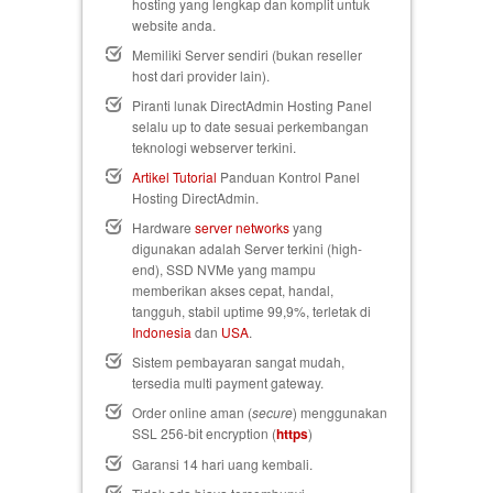
hosting yang lengkap dan komplit untuk
website anda.
Memiliki Server sendiri (bukan reseller
host dari provider lain).
Piranti lunak DirectAdmin Hosting Panel
selalu up to date sesuai perkembangan
teknologi webserver terkini.
Artikel Tutorial
Panduan Kontrol Panel
Hosting DirectAdmin.
Hardware
server networks
yang
digunakan adalah Server terkini (high-
end), SSD NVMe yang mampu
memberikan akses cepat, handal,
tangguh, stabil uptime 99,9%, terletak di
Indonesia
dan
USA
.
Sistem pembayaran sangat mudah,
tersedia multi payment gateway.
Order online aman (
secure
) menggunakan
SSL 256-bit encryption (
https
)
Garansi 14 hari uang kembali
.