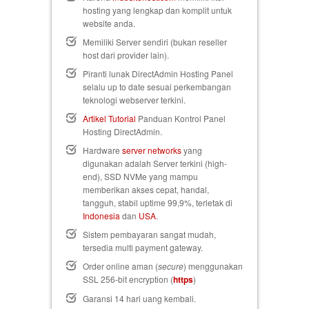
hosting yang lengkap dan komplit untuk
website anda.
Memiliki Server sendiri (bukan reseller
host dari provider lain).
Piranti lunak DirectAdmin Hosting Panel
selalu up to date sesuai perkembangan
teknologi webserver terkini.
Artikel Tutorial
Panduan Kontrol Panel
Hosting DirectAdmin.
Hardware
server networks
yang
digunakan adalah Server terkini (high-
end), SSD NVMe yang mampu
memberikan akses cepat, handal,
tangguh, stabil uptime 99,9%, terletak di
Indonesia
dan
USA
.
Sistem pembayaran sangat mudah,
tersedia multi payment gateway.
Order online aman (
secure
) menggunakan
SSL 256-bit encryption (
https
)
Garansi 14 hari uang kembali
.