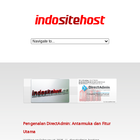
Pengenalan DirectAdmin: Antarmuka dan Fitur
Utama
Written on February 16, 2025
//
directadmin
,
hosting