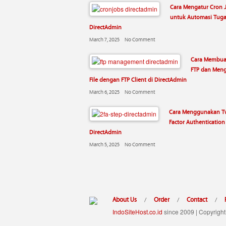
Cara Mengatur Cron 
untuk Automasi Tuga
DirectAdmin
March 7, 2025
No Comment
Cara Membua
FTP dan Meng
File dengan FTP Client di DirectAdmin
March 6, 2025
No Comment
Cara Menggunakan T
Factor Authentication 
DirectAdmin
March 5, 2025
No Comment
About Us
Order
Contact
/
/
/
IndoSiteHost.co.id
since 2009 | Copyright