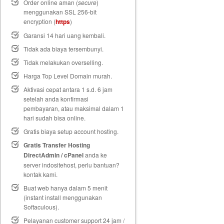
Order online aman (
secure
)
menggunakan SSL 256-bit
encryption (
https
)
Garansi 14 hari uang kembali
.
Tidak ada biaya tersembunyi.
Tidak melakukan overselling.
Harga Top Level Domain murah.
Aktivasi cepat antara 1 s.d. 6 jam
setelah anda konfirmasi
pembayaran, atau maksimal dalam 1
hari sudah bisa online.
Gratis biaya setup
account hosting.
Gratis Transfer Hosting
DirectAdmin / cPanel
anda ke
server indositehost, perlu bantuan?
kontak kami.
Buat web hanya dalam 5 menit
(instant install menggunakan
Softaculous).
Pelayanan customer support 24 jam /