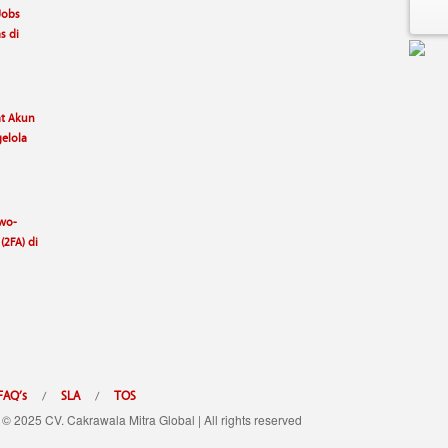
Jobs
s di
t Akun
elola
wo-
(2FA) di
FAQ’s
SLA
TOS
/
/
 © 2025 CV. Cakrawala Mitra Global | All rights reserved