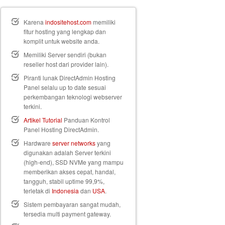
Karena
indositehost.com
memiliki
fitur hosting yang lengkap dan
komplit untuk website anda.
Memiliki Server sendiri (bukan
reseller host dari provider lain).
Piranti lunak DirectAdmin Hosting
Panel selalu up to date sesuai
perkembangan teknologi webserver
terkini.
Artikel Tutorial
Panduan Kontrol
Panel Hosting DirectAdmin.
Hardware
server networks
yang
digunakan adalah Server terkini
(high-end), SSD NVMe yang mampu
memberikan akses cepat, handal,
tangguh, stabil uptime 99,9%,
terletak di
Indonesia
dan
USA
.
Sistem pembayaran sangat mudah,
tersedia multi payment gateway.