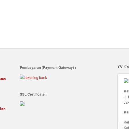
CV. Ca
Pembayaran (Payment Gateway) :
naan
Kan
SSL Certificate :
Jl.
Jak
fkan
Ka
Kel
Ka