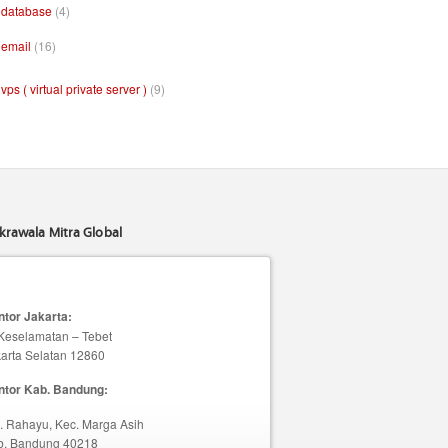
database
(4)
email
(16)
vps ( virtual private server )
(9)
krawala Mitra Global
tor Jakarta:
 Keselamatan – Tebet
arta Selatan 12860
ntor Kab. Bandung:
. Rahayu, Kec. Marga Asih
b. Bandung 40218