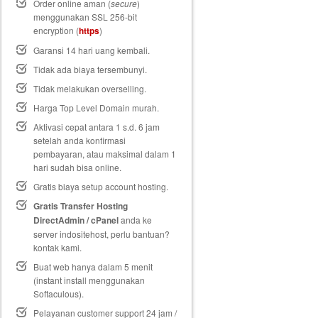
Order online aman (
secure
)
menggunakan SSL 256-bit
encryption (
https
)
Garansi 14 hari uang kembali
.
Tidak ada biaya tersembunyi.
Tidak melakukan overselling.
Harga Top Level Domain murah.
Aktivasi cepat antara 1 s.d. 6 jam
setelah anda konfirmasi
pembayaran, atau maksimal dalam 1
hari sudah bisa online.
Gratis biaya setup
account hosting.
Gratis Transfer Hosting
DirectAdmin / cPanel
anda ke
server indositehost, perlu bantuan?
kontak kami.
Buat web hanya dalam 5 menit
(instant install menggunakan
Softaculous).
Pelayanan customer support 24 jam /