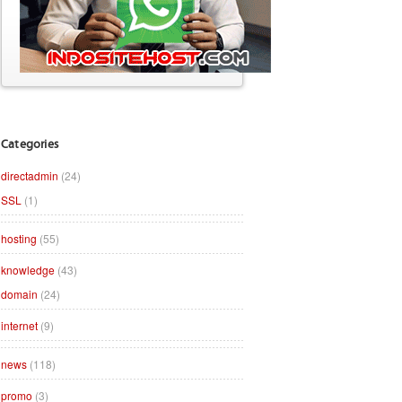
Categories
directadmin
(24)
SSL
(1)
hosting
(55)
knowledge
(43)
domain
(24)
internet
(9)
news
(118)
promo
(3)