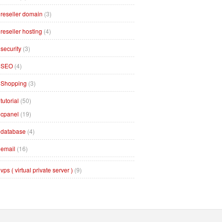
reseller domain
(3)
reseller hosting
(4)
security
(3)
SEO
(4)
Shopping
(3)
tutorial
(50)
cpanel
(19)
database
(4)
email
(16)
vps ( virtual private server )
(9)