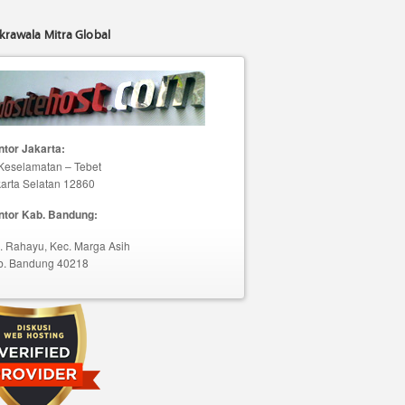
krawala Mitra Global
tor Jakarta:
 Keselamatan – Tebet
arta Selatan 12860
ntor Kab. Bandung:
. Rahayu, Kec. Marga Asih
b. Bandung 40218