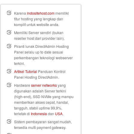
Karena
indositehost.com
memiliki
fitur hosting yang lengkap dan
komplit untuk website anda.
Memiliki Server sendiri (bukan
reseller host dari provider lain).
Piranti lunak DirectAdmin Hosting
Panel selalu up to date sesuai
perkembangan teknologi webserver
terkini.
Artikel Tutorial
Panduan Kontrol
Panel Hosting DirectAdmin.
Hardware
server networks
yang
digunakan adalah Server terkini
(high-end), SSD NVMe yang mampu
memberikan akses cepat, handal,
tangguh, stabil uptime 99,9%,
terletak di
Indonesia
dan
USA
.
Sistem pembayaran sangat mudah,
tersedia multi payment gateway.