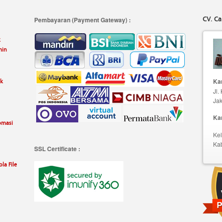
CV. Ca
Pembayaran (Payment Gateway) :
k
min
uk
Kan
Jl.
Jak
Ka
omasi
Kel
Ka
SSL Certificate :
la File