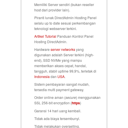
Memiliki Server sendiri (bukan reseller
host dari provider lain).
Piranti lunak DirectAdmin Hosting Panel
selalu up to date sesuai perkembangan
teknologi webserver terkini.
Artikel Tutorial
Panduan Kontrol Panel
Hosting DirectAdmin.
Hardware
server networks
yang
digunakan adalah Server terkini (high-
end), SSD NVMe yang mampu
memberikan akses cepat, handal,
tangguh, stabil uptime 99,9%, terletak di
Indonesia
dan
USA
.
Sistem pembayaran sangat mudah,
tersedia multi payment gateway.
Order online aman (
secure
) menggunakan
SSL 256-bit encryption (
https
)
Garansi 14 hari uang kembali
.
Tidak ada biaya tersembunyi.
Tidak melakukan overselling.