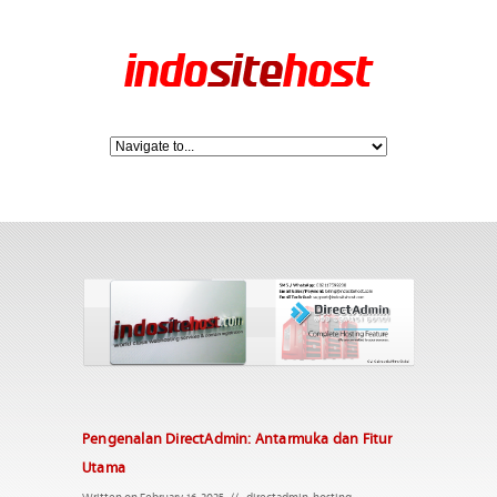
Pengenalan DirectAdmin: Antarmuka dan Fitur
Utama
Written on February 16, 2025
//
directadmin
,
hosting