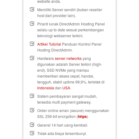
website anda.
Memiliki Server sendiri (bukan reseller
host dari provider lain).
Piranti lunak DirectAdmin Hosting Panel
selalu up to date sesuai perkembangan
teknologi webserver terkini.
Artikel Tutorial
Panduan Kontrol Panel
Hosting DirectAdmin.
Hardware
server networks
yang
digunakan adalah Server terkini (high-
end), SSD NVMe yang mampu
memberikan akses cepat, handal,
tangguh, stabil uptime 99,9%, terletak di
Indonesia
dan
USA
.
Sistem pembayaran sangat mudah,
tersedia multi payment gateway.
Order online aman (
secure
) menggunakan
SSL 256-bit encryption (
https
)
Garansi 14 hari uang kembali
.
Tidak ada biaya tersembunyi.