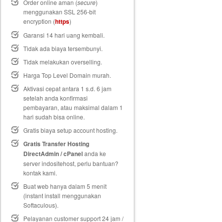
Order online aman (
secure
)
menggunakan SSL 256-bit
encryption (
https
)
Garansi 14 hari uang kembali
.
Tidak ada biaya tersembunyi.
Tidak melakukan overselling.
Harga Top Level Domain murah.
Aktivasi cepat antara 1 s.d. 6 jam
setelah anda konfirmasi
pembayaran, atau maksimal dalam 1
hari sudah bisa online.
Gratis biaya setup
account hosting.
Gratis Transfer Hosting
DirectAdmin / cPanel
anda ke
server indositehost, perlu bantuan?
kontak kami.
Buat web hanya dalam 5 menit
(instant install menggunakan
Softaculous).
Pelayanan customer support 24 jam /