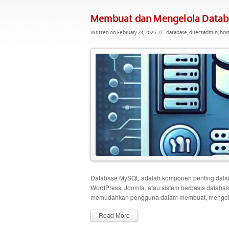
Membuat dan Mengelola Databa
Written on February 23, 2025
//
database
,
directadmin
,
hos
Database MySQL adalah komponen penting dalam
WordPress, Joomla, atau sistem berbasis databa
memudahkan pengguna dalam membuat, mengelola
Read More