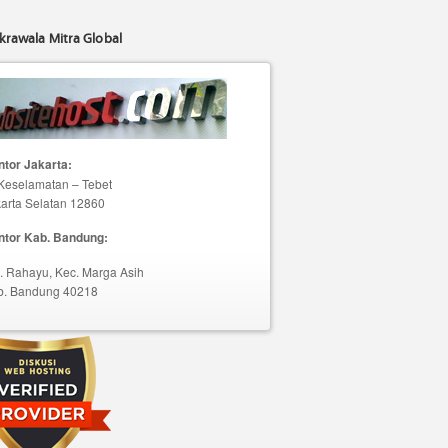
krawala Mitra Global
tor Jakarta:
 Keselamatan – Tebet
arta Selatan 12860
ntor Kab. Bandung:
. Rahayu, Kec. Marga Asih
b. Bandung 40218