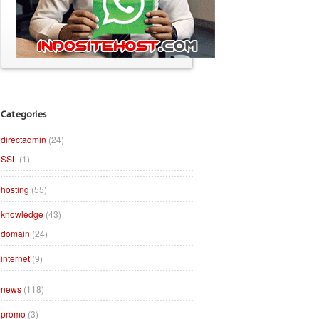
Categories
directadmin
(24)
SSL
(1)
hosting
(55)
knowledge
(43)
domain
(24)
internet
(9)
news
(118)
promo
(3)