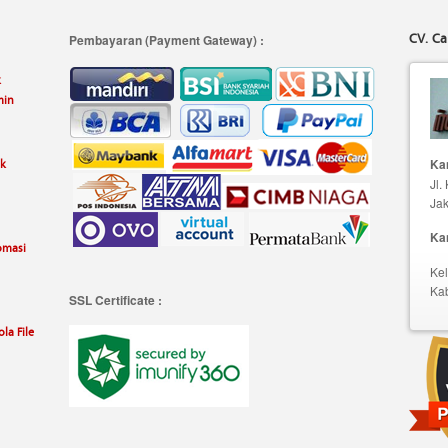
CV. Ca
Pembayaran (Payment Gateway) :
k
min
uk
Kan
Jl.
Jak
Ka
omasi
Kel
Ka
SSL Certificate :
la File