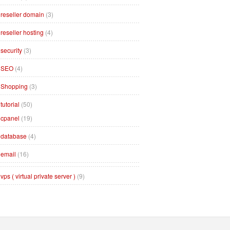
reseller domain
(3)
reseller hosting
(4)
security
(3)
SEO
(4)
Shopping
(3)
tutorial
(50)
cpanel
(19)
database
(4)
email
(16)
vps ( virtual private server )
(9)