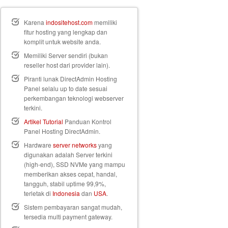
Karena
indositehost.com
memiliki
fitur hosting yang lengkap dan
komplit untuk website anda.
Memiliki Server sendiri (bukan
reseller host dari provider lain).
Piranti lunak DirectAdmin Hosting
Panel selalu up to date sesuai
perkembangan teknologi webserver
terkini.
Artikel Tutorial
Panduan Kontrol
Panel Hosting DirectAdmin.
Hardware
server networks
yang
digunakan adalah Server terkini
(high-end), SSD NVMe yang mampu
memberikan akses cepat, handal,
tangguh, stabil uptime 99,9%,
terletak di
Indonesia
dan
USA
.
Sistem pembayaran sangat mudah,
tersedia multi payment gateway.