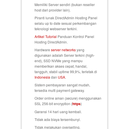
Memiliki Server sendiri (bukan reseller
host dari provider lain).
Piranti lunak DirectAdmin Hosting Panel
selalu up to date sesuai perkembangan
teknologi webserver terkini.
Artikel Tutorial
Panduan Kontrol Panel
Hosting DirectAdmin.
Hardware
server networks
yang
digunakan adalah Server terkini (high-
end), SSD NVMe yang mampu
memberikan akses cepat, handal,
tangguh, stabil uptime 99,9%, terletak di
Indonesia
dan
USA
.
Sistem pembayaran sangat mudah,
tersedia multi payment gateway.
Order online aman (
secure
) menggunakan
SSL 256-bit encryption (
https
)
Garansi 14 hari uang kembali
.
Tidak ada biaya tersembunyi.
Tidak melakukan overselling.