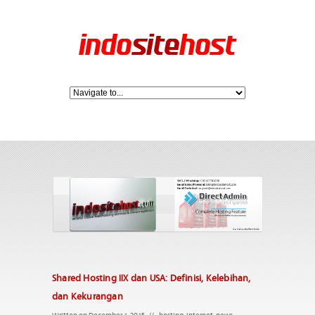
Shared Hosting IIX dan USA: Definisi, Kelebihan,
dan Kekurangan
Written on December 1, 2015
//
hosting
,
internet
,
news