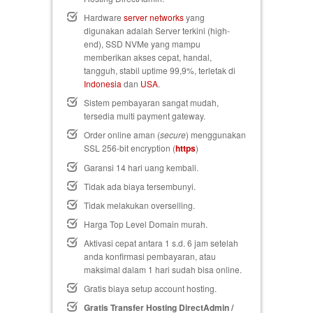
Hardware
server networks
yang
digunakan adalah Server terkini (high-
end), SSD NVMe yang mampu
memberikan akses cepat, handal,
tangguh, stabil uptime 99,9%, terletak di
Indonesia
dan
USA
.
Sistem pembayaran sangat mudah,
tersedia multi payment gateway.
Order online aman (
secure
) menggunakan
SSL 256-bit encryption (
https
)
Garansi 14 hari uang kembali
.
Tidak ada biaya tersembunyi.
Tidak melakukan overselling.
Harga Top Level Domain murah.
Aktivasi cepat antara 1 s.d. 6 jam setelah
anda konfirmasi pembayaran, atau
maksimal dalam 1 hari sudah bisa online.
Gratis biaya setup
account hosting.
Gratis Transfer Hosting DirectAdmin /