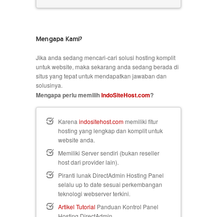
Mengapa Kami?
Jika anda sedang mencari-cari solusi hosting komplit
untuk website, maka sekarang anda sedang berada di
situs yang tepat untuk mendapatkan jawaban dan
solusinya.
Mengapa perlu memilih
IndoSiteHost.com
?
Karena
indositehost.com
memiliki fitur
hosting yang lengkap dan komplit untuk
website anda.
Memiliki Server sendiri (bukan reseller
host dari provider lain).
Piranti lunak DirectAdmin Hosting Panel
selalu up to date sesuai perkembangan
teknologi webserver terkini.
Artikel Tutorial
Panduan Kontrol Panel
Hosting DirectAdmin.