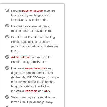
Karena
indositehost.com
memiliki
fitur hosting yang lengkap dan
komplit untuk website anda.
Memiliki Server sendiri (bukan
reseller host dari provider lain).
Piranti lunak DirectAdmin Hosting
Panel selalu up to date sesuai
perkembangan teknologi webserver
terkini.
Artikel Tutorial
Panduan Kontrol
Panel Hosting DirectAdmin.
Hardware
server networks
yang
digunakan adalah Server terkini
(high-end), SSD NVMe yang mampu
memberikan akses cepat, handal,
tangguh, stabil uptime 99,9%,
terletak di
Indonesia
dan
USA
.
Sistem pembayaran sangat mudah,
tersedia multi payment gateway.