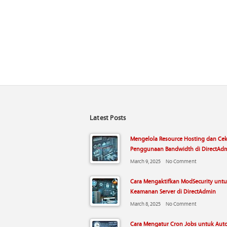
Latest Posts
Mengelola Resource Hosting dan Ce
Penggunaan Bandwidth di DirectAd
March 9, 2025
No Comment
Cara Mengaktifkan ModSecurity unt
Keamanan Server di DirectAdmin
March 8, 2025
No Comment
Cara Mengatur Cron Jobs untuk Aut