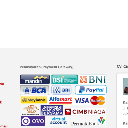
CV. Ca
Pembayaran (Payment Gateway) :
k
min
uk
Kan
Jl.
Jak
Ka
omasi