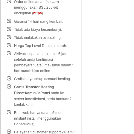
Order online aman (
secure
)
menggunakan SSL 256-bit
encryption (
https
)
Garansi 14 hari uang kembali
.
Tidak ada biaya tersembunyi.
Tidak melakukan overselling.
Harga Top Level Domain murah.
Aktivasi cepat antara 1 s.d. 6 jam
setelah anda konfirmasi
pembayaran, atau maksimal dalam 1
hari sudah bisa online.
Gratis biaya setup
account hosting.
Gratis Transfer Hosting
DirectAdmin / cPanel
anda ke
server indositehost, perlu bantuan?
kontak kami.
Buat web hanya dalam 5 menit
(instant install menggunakan
Softaculous).
Pelayanan customer support 24 jam /