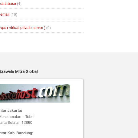
database
(4)
email
(16)
vps ( virtual private server )
(9)
krawala Mitra Global
tor Jakarta:
 Keselamatan – Tebet
arta Selatan 12860
ntor Kab. Bandung: