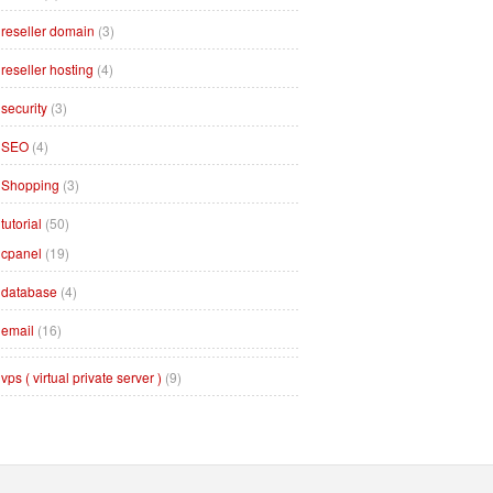
reseller domain
(3)
reseller hosting
(4)
security
(3)
SEO
(4)
Shopping
(3)
tutorial
(50)
cpanel
(19)
database
(4)
email
(16)
vps ( virtual private server )
(9)