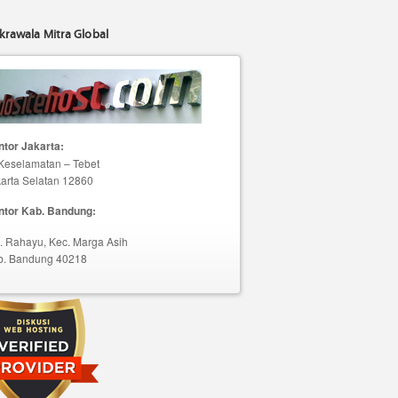
krawala Mitra Global
tor Jakarta:
 Keselamatan – Tebet
arta Selatan 12860
ntor Kab. Bandung:
. Rahayu, Kec. Marga Asih
b. Bandung 40218