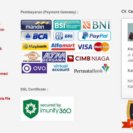
CV. Ca
Pembayaran (Payment Gateway) :
k
min
uk
Kan
Jl.
Jak
Ka
omasi
Kel
Ka
SSL Certificate :
la File