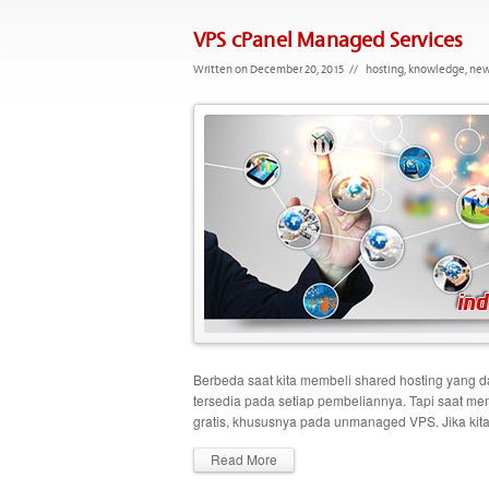
VPS cPanel Managed Services
Written on December 20, 2015
//
hosting
,
knowledge
,
new
Berbeda saat kita membeli shared hosting yang d
tersedia pada setiap pembeliannya. Tapi saat me
gratis, khususnya pada unmanaged VPS. Jika kita
Read More