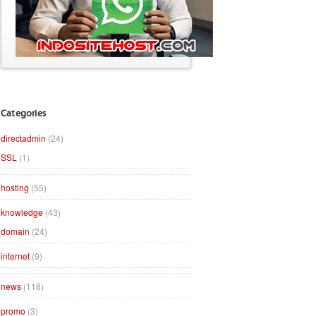
Categories
directadmin
(24)
SSL
(1)
hosting
(55)
knowledge
(43)
domain
(24)
internet
(9)
news
(118)
promo
(3)