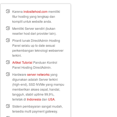
Karena
indositehost.com
memiliki
fitur hosting yang lengkap dan
komplit untuk website anda.
Memiliki Server sendiri (bukan
reseller host dari provider lain).
Piranti lunak DirectAdmin Hosting
Panel selalu up to date sesuai
perkembangan teknologi webserver
terkini.
Artikel Tutorial
Panduan Kontrol
Panel Hosting DirectAdmin.
Hardware
server networks
yang
digunakan adalah Server terkini
(high-end), SSD NVMe yang mampu
memberikan akses cepat, handal,
tangguh, stabil uptime 99,9%,
terletak di
Indonesia
dan
USA
.
Sistem pembayaran sangat mudah,
tersedia multi payment gateway.