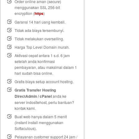
Order online aman (
secure
)
menggunakan SSL 256-bit
encryption (
https
)
Garansi 14 hari uang kembali
.
Tidak ada biaya tersembunyi.
Tidak melakukan overselling.
Harga Top Level Domain murah.
Aktivasi cepat antara 1 s.d. 6 jam
setelah anda konfirmasi
pembayaran, atau maksimal dalam 1
hari sudah bisa online.
Gratis biaya setup
account hosting.
Gratis Transfer Hosting
DirectAdmin / cPanel
anda ke
server indositehost, perlu bantuan?
kontak kami.
Buat web hanya dalam 5 menit
(instant install menggunakan
Softaculous).
Pelayanan customer support 24 jam /