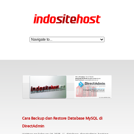
Cara Backup dan Restore Database MySQL di
DirectAdmin
Written on February 26, 2025
//
database
,
directadmin
,
hosting