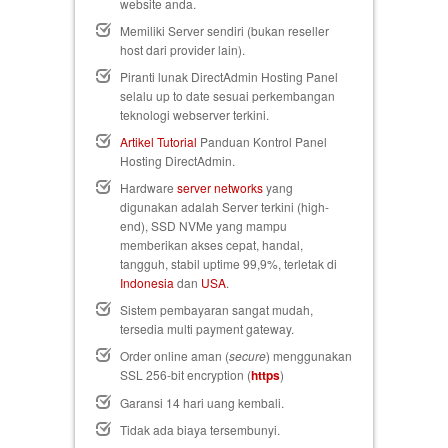
website anda.
Memiliki Server sendiri (bukan reseller
host dari provider lain).
Piranti lunak DirectAdmin Hosting Panel
selalu up to date sesuai perkembangan
teknologi webserver terkini.
Artikel Tutorial
Panduan Kontrol Panel
Hosting DirectAdmin.
Hardware
server networks
yang
digunakan adalah Server terkini (high-
end), SSD NVMe yang mampu
memberikan akses cepat, handal,
tangguh, stabil uptime 99,9%, terletak di
Indonesia
dan
USA
.
Sistem pembayaran sangat mudah,
tersedia multi payment gateway.
Order online aman (
secure
) menggunakan
SSL 256-bit encryption (
https
)
Garansi 14 hari uang kembali
.
Tidak ada biaya tersembunyi.