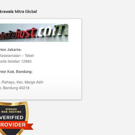
krawala Mitra Global
tor Jakarta:
 Keselamatan – Tebet
arta Selatan 12860
ntor Kab. Bandung:
. Rahayu, Kec. Marga Asih
b. Bandung 40218