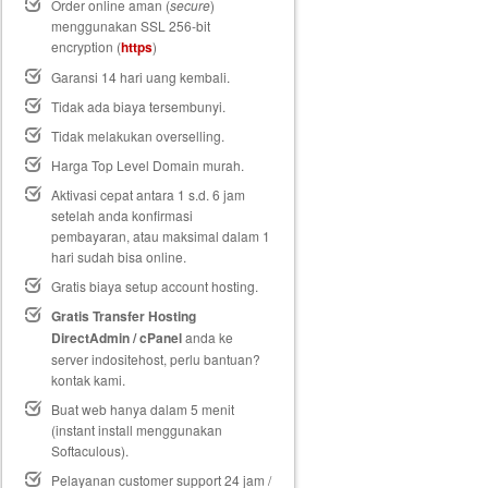
Order online aman (
secure
)
menggunakan SSL 256-bit
encryption (
https
)
Garansi 14 hari uang kembali
.
Tidak ada biaya tersembunyi.
Tidak melakukan overselling.
Harga Top Level Domain murah.
Aktivasi cepat antara 1 s.d. 6 jam
setelah anda konfirmasi
pembayaran, atau maksimal dalam 1
hari sudah bisa online.
Gratis biaya setup
account hosting.
Gratis Transfer Hosting
DirectAdmin / cPanel
anda ke
server indositehost, perlu bantuan?
kontak kami.
Buat web hanya dalam 5 menit
(instant install menggunakan
Softaculous).
Pelayanan customer support 24 jam /