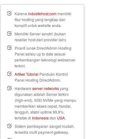
Karena
indositehost.com
memiliki
fitur hosting yang lengkap dan
komplit untuk website anda.
Memiliki Server sendiri (bukan
reseller host dari provider lain).
Piranti lunak DirectAdmin Hosting
Panel selalu up to date sesuai
perkembangan teknologi webserver
terkini.
Artikel Tutorial
Panduan Kontrol
Panel Hosting DirectAdmin.
Hardware
server networks
yang
digunakan adalah Server terkini
(high-end), SSD NVMe yang mampu
memberikan akses cepat, handal,
tangguh, stabil uptime 99,9%,
terletak di
Indonesia
dan
USA
.
Sistem pembayaran sangat mudah,
tersedia multi payment gateway.