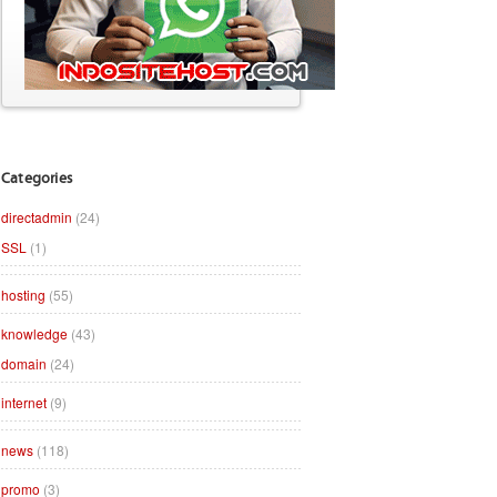
Categories
directadmin
(24)
SSL
(1)
hosting
(55)
knowledge
(43)
domain
(24)
internet
(9)
news
(118)
promo
(3)