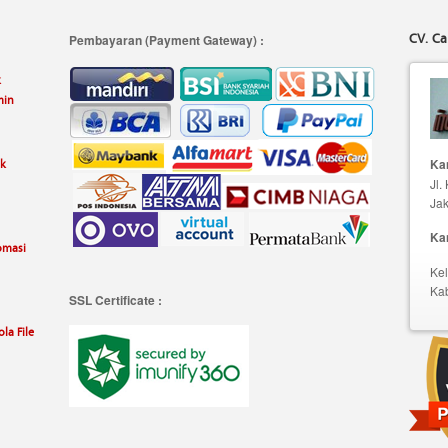
CV. Ca
Pembayaran (Payment Gateway) :
k
min
uk
Kan
Jl.
Jak
Ka
omasi
Kel
Ka
SSL Certificate :
la File