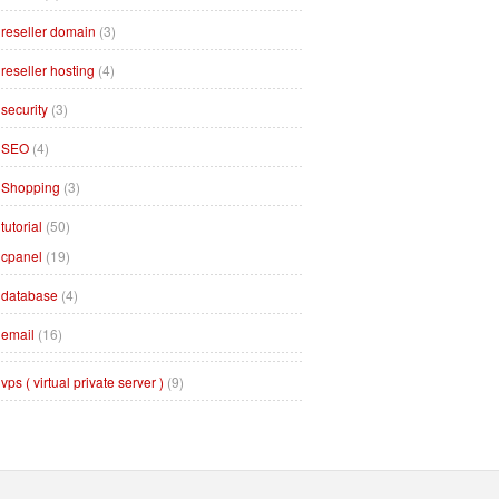
reseller domain
(3)
reseller hosting
(4)
security
(3)
SEO
(4)
Shopping
(3)
tutorial
(50)
cpanel
(19)
database
(4)
email
(16)
vps ( virtual private server )
(9)