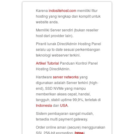
Karena
indositehost.com
memiliki fitur
hosting yang lengkap dan komplit untuk
website anda.
Memiliki Server sendiri (bukan reseller
host dari provider lain).
Piranti lunak DirectAdmin Hosting Panel
selalu up to date sesuai perkembangan
teknologi webserver terkini.
Artikel Tutorial
Panduan Kontrol Panel
Hosting DirectAdmin.
Hardware
server networks
yang
digunakan adalah Server terkini (high-
end), SSD NVMe yang mampu
memberikan akses cepat, handal,
tangguh, stabil uptime 99,9%, terletak di
Indonesia
dan
USA
.
Sistem pembayaran sangat mudah,
tersedia multi payment gateway.
Order online aman (
secure
) menggunakan
SSL 256-bit encryption (
https
)