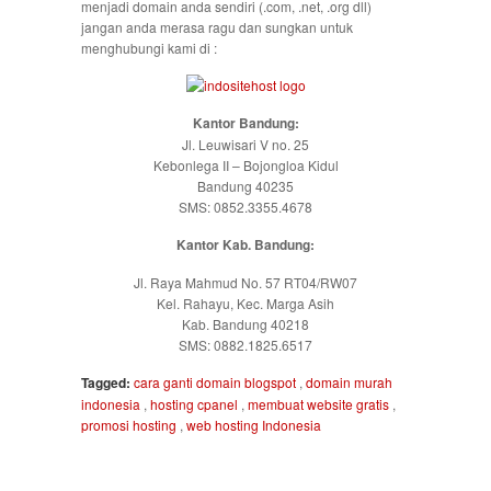
menjadi domain anda sendiri (.com, .net, .org dll)
jangan anda merasa ragu dan sungkan untuk
menghubungi kami di :
Kantor Bandung:
Jl. Leuwisari V no. 25
Kebonlega II – Bojongloa Kidul
Bandung 40235
SMS: 0852.3355.4678
Kantor Kab. Bandung:
Jl. Raya Mahmud No. 57 RT04/RW07
Kel. Rahayu, Kec. Marga Asih
Kab. Bandung 40218
SMS: 0882.1825.6517
Tagged:
cara ganti domain blogspot
,
domain murah
indonesia
,
hosting cpanel
,
membuat website gratis
,
promosi hosting
,
web hosting Indonesia