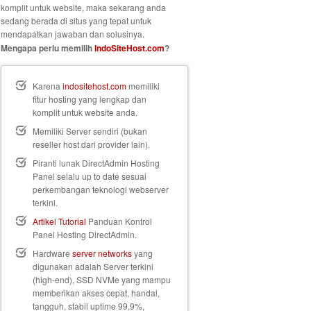
komplit untuk website, maka sekarang anda
sedang berada di situs yang tepat untuk
mendapatkan jawaban dan solusinya.
Mengapa perlu memilih
IndoSiteHost.com
?
Karena
indositehost.com
memiliki
fitur hosting yang lengkap dan
komplit untuk website anda.
Memiliki Server sendiri (bukan
reseller host dari provider lain).
Piranti lunak DirectAdmin Hosting
Panel selalu up to date sesuai
perkembangan teknologi webserver
terkini.
Artikel Tutorial
Panduan Kontrol
Panel Hosting DirectAdmin.
Hardware
server networks
yang
digunakan adalah Server terkini
(high-end), SSD NVMe yang mampu
memberikan akses cepat, handal,
tangguh, stabil uptime 99,9%,