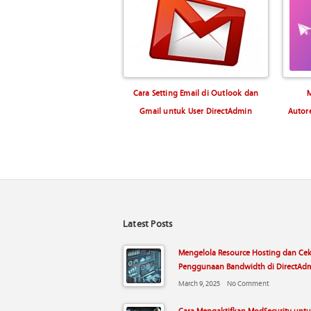
Cara Setting Email di Outlook dan
Gmail untuk User DirectAdmin
Autor
Latest Posts
Mengelola Resource Hosting dan Ce
Penggunaan Bandwidth di DirectAd
March 9, 2025
No Comment
Cara Mengaktifkan ModSecurity unt