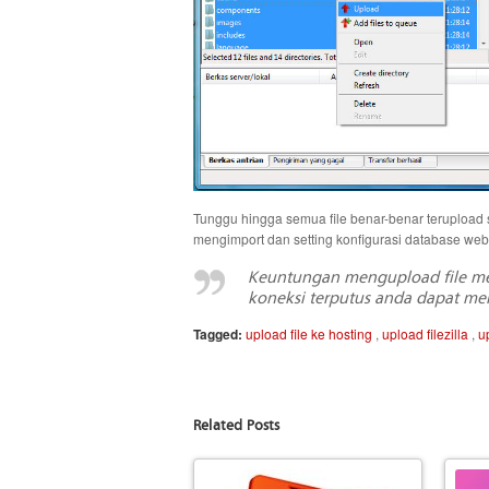
Tunggu hingga semua file benar-benar terupload 
mengimport dan setting konfigurasi database we
Keuntungan mengupload file meng
koneksi terputus anda dapat mel
Tagged:
upload file ke hosting
,
upload filezilla
,
u
Related Posts