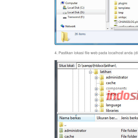
4. Pastikan lokasi file web pada localhost anda (di