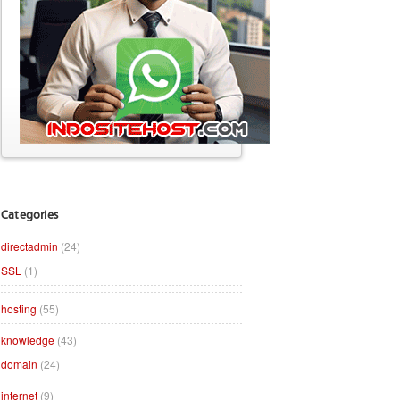
Categories
directadmin
(24)
SSL
(1)
hosting
(55)
knowledge
(43)
domain
(24)
internet
(9)