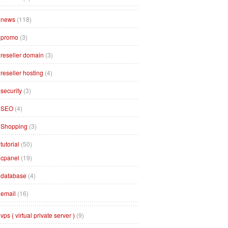
news
(118)
promo
(3)
reseller domain
(3)
reseller hosting
(4)
security
(3)
SEO
(4)
Shopping
(3)
tutorial
(50)
cpanel
(19)
database
(4)
email
(16)
vps ( virtual private server )
(9)