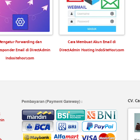
Mengatur Forwarding dan
Cara Membuat Akun Email di
esponder Email di DirectAdmin
DirectAdmin Hosting IndoSiteHost.com
Indositehost.com
CV. Ca
Pembayaran (Payment Gateway) :
k
min
uk