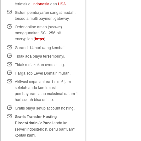
terletak di
Indonesia
dan
USA
.
Sistem pembayaran sangat mudah,
tersedia multi payment gateway.
Order online aman (
secure
)
menggunakan SSL 256-bit
encryption (
https
)
Garansi 14 hari uang kembali
.
Tidak ada biaya tersembunyi.
Tidak melakukan overselling.
Harga Top Level Domain murah.
Aktivasi cepat antara 1 s.d. 6 jam
setelah anda konfirmasi
pembayaran, atau maksimal dalam 1
hari sudah bisa online.
Gratis biaya setup
account hosting.
Gratis Transfer Hosting
DirectAdmin / cPanel
anda ke
server indositehost, perlu bantuan?
kontak kami.