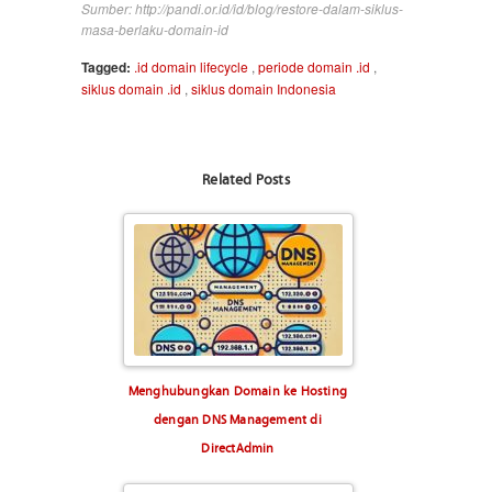
Sumber: http://pandi.or.id/id/blog/restore-dalam-siklus-
masa-berlaku-domain-id
Tagged:
.id domain lifecycle
,
periode domain .id
,
siklus domain .id
,
siklus domain Indonesia
Related Posts
Menghubungkan Domain ke Hosting
dengan DNS Management di
DirectAdmin