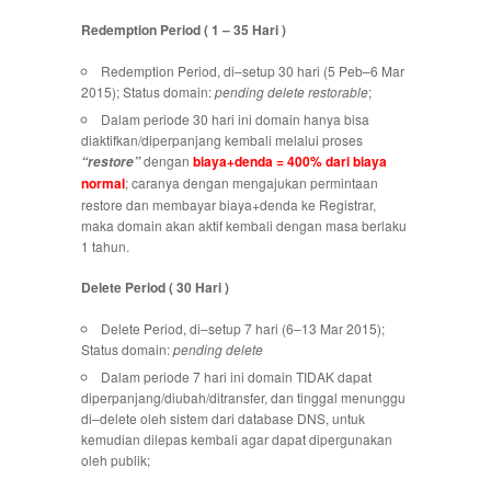
Redemption Period ( 1 – 35 Hari )
Redemption Period, di–setup 30 hari (5 Peb–6 Mar
2015); Status domain:
pending delete restorable
;
Dalam periode 30 hari ini domain hanya bisa
diaktifkan/diperpanjang kembali melalui proses
dengan
biaya+denda = 400% dari biaya
“restore”
normal
; caranya dengan mengajukan permintaan
restore dan membayar biaya+denda ke Registrar,
maka domain akan aktif kembali dengan masa berlaku
1 tahun.
Delete Period ( 30 Hari )
Delete Period, di–setup 7 hari (6–13 Mar 2015);
Status domain:
pending delete
Dalam periode 7 hari ini domain TIDAK dapat
diperpanjang/diubah/ditransfer, dan tinggal menunggu
di–delete oleh sistem dari database DNS, untuk
kemudian dilepas kembali agar dapat dipergunakan
oleh publik;