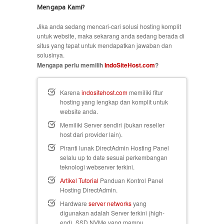
Mengapa Kami?
Jika anda sedang mencari-cari solusi hosting komplit
untuk website, maka sekarang anda sedang berada di
situs yang tepat untuk mendapatkan jawaban dan
solusinya.
Mengapa perlu memilih
IndoSiteHost.com
?
Karena
indositehost.com
memiliki fitur
hosting yang lengkap dan komplit untuk
website anda.
Memiliki Server sendiri (bukan reseller
host dari provider lain).
Piranti lunak DirectAdmin Hosting Panel
selalu up to date sesuai perkembangan
teknologi webserver terkini.
Artikel Tutorial
Panduan Kontrol Panel
Hosting DirectAdmin.
Hardware
server networks
yang
digunakan adalah Server terkini (high-
end), SSD NVMe yang mampu